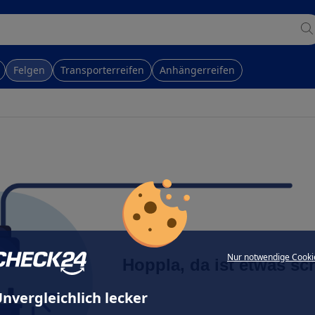
Felgen
Transporterreifen
Anhängerreifen
Nur notwendige Cooki
Hoppla, da ist etwas sc
nvergleichlich lecker