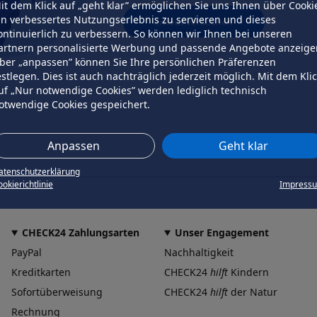
it dem Klick auf „geht klar” ermöglichen Sie uns Ihnen über Cooki
in verbessertes Nutzungserlebnis zu servieren und dieses
erneut versuchen
ontinuierlich zu verbessern. So können wir Ihnen bei unseren
artnern personalisierte Werbung und passende Angebote anzeige
ber „anpassen” können Sie Ihre persönlichen Präferenzen
estlegen. Dies ist auch nachträglich jederzeit möglich. Mit dem Kli
uf „Nur notwendige Cookies” werden lediglich technisch
otwendige Cookies gespeichert.
Anpassen
Geht klar
atenschutzerklärung
okierichtlinie
Impress
CHECK24 Zahlungsarten
Unser Engagement
PayPal
Nachhaltigkeit
Kreditkarten
CHECK24
hilft
Kindern
Sofortüberweisung
CHECK24
hilft
der Natur
Rechnung