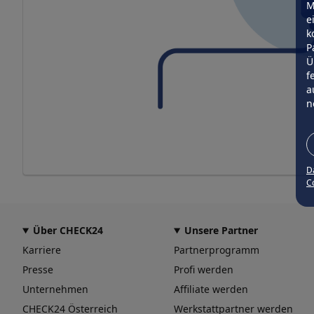
M
e
k
P
Ü
f
a
n
D
Co
Über CHECK24
Unsere Partner
Karriere
Partnerprogramm
Presse
Profi werden
Unternehmen
Affiliate werden
CHECK24 Österreich
Werkstattpartner werden