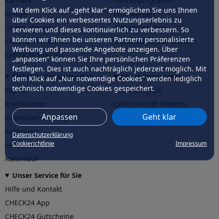
Karriere
Partnerprogramm
Mit dem Klick auf „geht klar” ermöglichen Sie uns Ihnen
Presse
Profi werden
über Cookies ein verbessertes Nutzungserlebnis zu
Unternehmen
Affiliate werden
servieren und dieses kontinuierlich zu verbessern. So
können wir Ihnen bei unseren Partnern personalisierte
CHECK24 Österreich
Werkstattpartner werden
Werbung und passende Angebote anzeigen. Über
CHECK24 Spanien
„anpassen” können Sie Ihre persönlichen Präferenzen
festlegen. Dies ist auch nachträglich jederzeit möglich. Mit
CHECK24 Zahlungsarten
Unser Engagement
dem Klick auf „Nur notwendige Cookies” werden lediglich
technisch notwendige Cookies gespeichert.
PayPal
Nachhaltigkeit
Kreditkarten
CHECK24
hilft
Kindern
Anpassen
Geht klar
Sofortüberweisung
CHECK24
hilft
der Natur
Rechnung
Datenschutzerklärung
Cookierichtlinie
Impressum
Lastschrift
Ratenkauf
Unser Service für Sie
Hilfe und Kontakt
CHECK24 App
CHECK24 Gutscheine