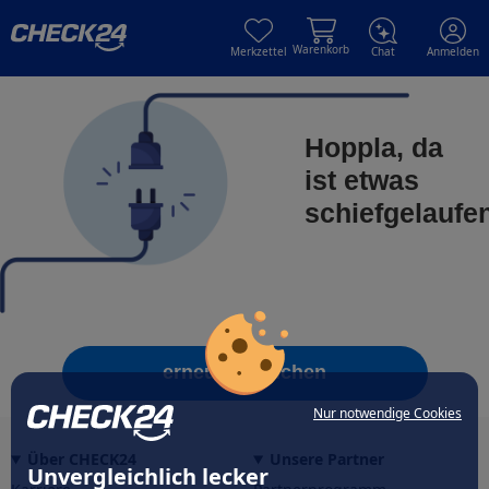
Skip to main content
Skip to main content
Warenkorb
Merkzettel
Chat
Anmelden
Hoppla, da
ist etwas
schiefgelaufe
erneut versuchen
Nur notwendige Cookies
Über CHECK24
Unsere Partner
Unvergleichlich lecker