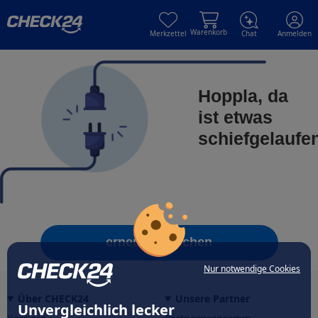
Skip to main content
Skip to main content
Warenkorb
Merkzettel
Chat
Anmelden
Hoppla, da
ist etwas
schiefgelaufe
erneut versuchen
Nur notwendige Cookies
Über CHECK24
Unsere Partner
Unvergleichlich lecker