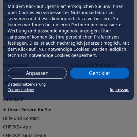
Karriere
Partnerprogramm
Mit dem Klick auf „geht klar” ermöglichen Sie uns Ihnen
Presse
Profi werden
über Cookies ein verbessertes Nutzungserlebnis zu
Unternehmen
Affiliate werden
servieren und dieses kontinuierlich zu verbessern. So
können wir Ihnen bei unseren Partnern personalisierte
CHECK24 Österreich
Werkstattpartner werden
Werbung und passende Angebote anzeigen. Über
CHECK24 Spanien
„anpassen” können Sie Ihre persönlichen Präferenzen
festlegen. Dies ist auch nachträglich jederzeit möglich. Mit
CHECK24 Zahlungsarten
Unser Engagement
dem Klick auf „Nur notwendige Cookies” werden lediglich
technisch notwendige Cookies gespeichert.
PayPal
Nachhaltigkeit
Kreditkarten
CHECK24
hilft
Kindern
Anpassen
Geht klar
Sofortüberweisung
CHECK24
hilft
der Natur
Rechnung
Datenschutzerklärung
Cookierichtlinie
Impressum
Lastschrift
Ratenkauf
Unser Service für Sie
Hilfe und Kontakt
CHECK24 App
CHECK24 Gutscheine