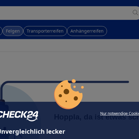
Felgen
Transporterreifen
Anhängerreifen
Nur notwendige Cooki
Hoppla, da ist etwas sc
nvergleichlich lecker