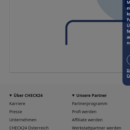
M
e
k
P
Ü
f
a
n
D
Co
Über CHECK24
Unsere Partner
Karriere
Partnerprogramm
Presse
Profi werden
Unternehmen
Affiliate werden
CHECK24 Österreich
Werkstattpartner werden