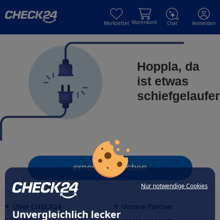
Skip to main content
Skip to main content
Warenkorb
Merkzettel
Chat
Anmelden
Hoppla, da
ist etwas
schiefgelaufe
erneut versuchen
Nur notwendige Cookies
Über CHECK24
Unsere Partner
Unvergleichlich lecker