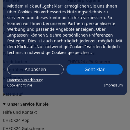
Karriere
Partnerprogramm
Mit dem Klick auf „geht klar” ermöglichen Sie uns Ihnen
Presse
Profi werden
über Cookies ein verbessertes Nutzungserlebnis zu
Unternehmen
Affiliate werden
servieren und dieses kontinuierlich zu verbessern. So
können wir Ihnen bei unseren Partnern personalisierte
CHECK24 Österreich
Werkstattpartner werden
Werbung und passende Angebote anzeigen. Über
CHECK24 Spanien
„anpassen” können Sie Ihre persönlichen Präferenzen
festlegen. Dies ist auch nachträglich jederzeit möglich. Mit
CHECK24 Zahlungsarten
Unser Engagement
dem Klick auf „Nur notwendige Cookies” werden lediglich
technisch notwendige Cookies gespeichert.
PayPal
Nachhaltigkeit
Kreditkarten
CHECK24
hilft
Kindern
Anpassen
Geht klar
Sofortüberweisung
CHECK24
hilft
der Natur
Rechnung
Datenschutzerklärung
Cookierichtlinie
Impressum
Lastschrift
Ratenkauf
Unser Service für Sie
Hilfe und Kontakt
CHECK24 App
CHECK24 Gutscheine