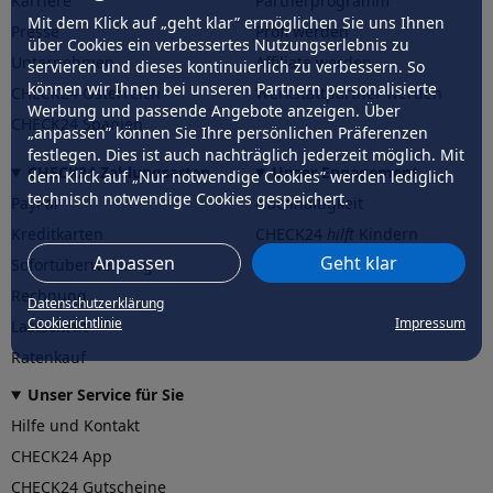
Karriere
Partnerprogramm
Mit dem Klick auf „geht klar” ermöglichen Sie uns Ihnen
Presse
Profi werden
über Cookies ein verbessertes Nutzungserlebnis zu
Unternehmen
Affiliate werden
servieren und dieses kontinuierlich zu verbessern. So
können wir Ihnen bei unseren Partnern personalisierte
CHECK24 Österreich
Werkstattpartner werden
Werbung und passende Angebote anzeigen. Über
CHECK24 Spanien
„anpassen” können Sie Ihre persönlichen Präferenzen
festlegen. Dies ist auch nachträglich jederzeit möglich. Mit
CHECK24 Zahlungsarten
Unser Engagement
dem Klick auf „Nur notwendige Cookies” werden lediglich
technisch notwendige Cookies gespeichert.
PayPal
Nachhaltigkeit
Kreditkarten
CHECK24
hilft
Kindern
Anpassen
Geht klar
Sofortüberweisung
CHECK24
hilft
der Natur
Rechnung
Datenschutzerklärung
Cookierichtlinie
Impressum
Lastschrift
Ratenkauf
Unser Service für Sie
Hilfe und Kontakt
CHECK24 App
CHECK24 Gutscheine