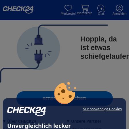
Skip to main content
Skip to main content
Warenkorb
Merkzettel
Chat
Anmelden
Hoppla, da
ist etwas
schiefgelaufe
erneut versuchen
Nur notwendige Cookies
Über CHECK24
Unsere Partner
Unvergleichlich lecker