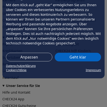
Karriere
Partnerprogramm
Mit dem Klick auf „geht klar” ermöglichen Sie uns Ihnen
Presse
Profi werden
über Cookies ein verbessertes Nutzungserlebnis zu
Unternehmen
Affiliate werden
servieren und dieses kontinuierlich zu verbessern. So
können wir Ihnen bei unseren Partnern personalisierte
CHECK24 Österreich
Werkstattpartner werden
Werbung und passende Angebote anzeigen. Über
CHECK24 Spanien
„anpassen” können Sie Ihre persönlichen Präferenzen
festlegen. Dies ist auch nachträglich jederzeit möglich. Mit
CHECK24 Zahlungsarten
Unser Engagement
dem Klick auf „Nur notwendige Cookies” werden lediglich
technisch notwendige Cookies gespeichert.
PayPal
Nachhaltigkeit
Kreditkarten
CHECK24
hilft
Kindern
Anpassen
Geht klar
Sofortüberweisung
CHECK24
hilft
der Natur
Rechnung
Datenschutzerklärung
Cookierichtlinie
Impressum
Lastschrift
Ratenkauf
Unser Service für Sie
Hilfe und Kontakt
CHECK24 App
CHECK24 Gutscheine