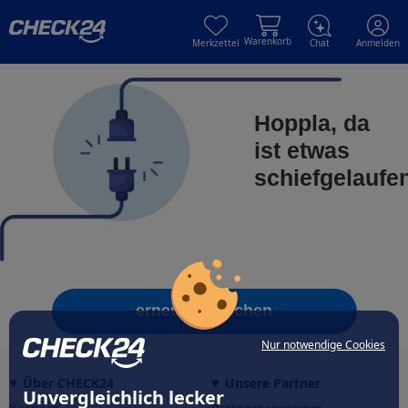
Skip to main content
Skip to main content
Warenkorb
Merkzettel
Chat
Anmelden
Hoppla, da
ist etwas
schiefgelaufe
erneut versuchen
Nur notwendige Cookies
Über CHECK24
Unsere Partner
Unvergleichlich lecker