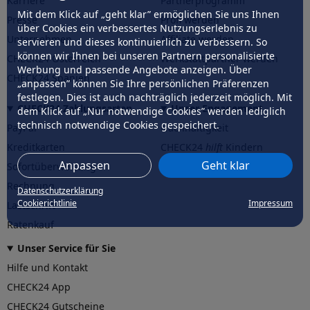
Karriere
Partnerprogramm
Mit dem Klick auf „geht klar” ermöglichen Sie uns Ihnen
Presse
Profi werden
über Cookies ein verbessertes Nutzungserlebnis zu
Unternehmen
Affiliate werden
servieren und dieses kontinuierlich zu verbessern. So
können wir Ihnen bei unseren Partnern personalisierte
CHECK24 Österreich
Werkstattpartner werden
Werbung und passende Angebote anzeigen. Über
CHECK24 Spanien
„anpassen” können Sie Ihre persönlichen Präferenzen
festlegen. Dies ist auch nachträglich jederzeit möglich. Mit
CHECK24 Zahlungsarten
Unser Engagement
dem Klick auf „Nur notwendige Cookies” werden lediglich
technisch notwendige Cookies gespeichert.
PayPal
Nachhaltigkeit
Kreditkarten
CHECK24
hilft
Kindern
Anpassen
Geht klar
Sofortüberweisung
CHECK24
hilft
der Natur
Rechnung
Datenschutzerklärung
Cookierichtlinie
Impressum
Lastschrift
Ratenkauf
Unser Service für Sie
Hilfe und Kontakt
CHECK24 App
CHECK24 Gutscheine