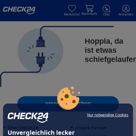
Skip to main content
Skip to main content
Warenkorb
Merkzettel
Chat
Anmelden
Hoppla, da
ist etwas
schiefgelaufe
erneut versuchen
Nur notwendige Cookies
Über CHECK24
Unsere Partner
Unvergleichlich lecker