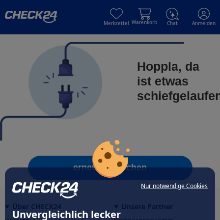
Skip to main content
Skip to main content
Warenkorb
Merkzettel
Chat
Anmelden
Hoppla, da
ist etwas
schiefgelaufe
erneut versuchen
Nur notwendige Cookies
Über CHECK24
Unsere Partner
Unvergleichlich lecker