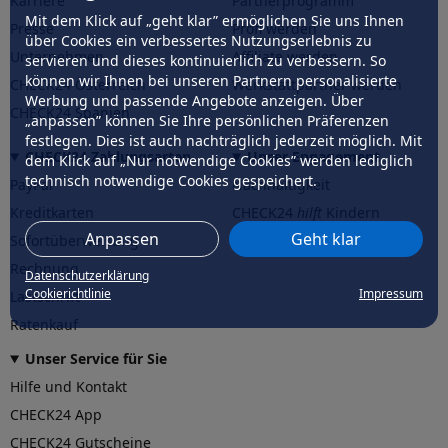
Karriere
Partnerprogramm
Mit dem Klick auf „geht klar” ermöglichen Sie uns Ihnen
Presse
Profi werden
über Cookies ein verbessertes Nutzungserlebnis zu
Unternehmen
Affiliate werden
servieren und dieses kontinuierlich zu verbessern. So
können wir Ihnen bei unseren Partnern personalisierte
CHECK24 Österreich
Werkstattpartner werden
Werbung und passende Angebote anzeigen. Über
CHECK24 Spanien
„anpassen” können Sie Ihre persönlichen Präferenzen
festlegen. Dies ist auch nachträglich jederzeit möglich. Mit
CHECK24 Zahlungsarten
Unser Engagement
dem Klick auf „Nur notwendige Cookies” werden lediglich
technisch notwendige Cookies gespeichert.
PayPal
Nachhaltigkeit
Kreditkarten
CHECK24
hilft
Kindern
Anpassen
Geht klar
Sofortüberweisung
CHECK24
hilft
der Natur
Rechnung
Datenschutzerklärung
Cookierichtlinie
Impressum
Lastschrift
Ratenkauf
Unser Service für Sie
Hilfe und Kontakt
CHECK24 App
CHECK24 Gutscheine