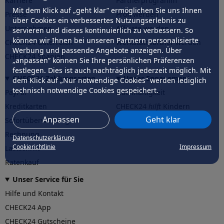
Karriere
Partnerprogramm
Mit dem Klick auf „geht klar” ermöglichen Sie uns Ihnen
Presse
Profi werden
über Cookies ein verbessertes Nutzungserlebnis zu
Unternehmen
Affiliate werden
servieren und dieses kontinuierlich zu verbessern. So
können wir Ihnen bei unseren Partnern personalisierte
CHECK24 Österreich
Werkstattpartner werden
Werbung und passende Angebote anzeigen. Über
CHECK24 Spanien
„anpassen” können Sie Ihre persönlichen Präferenzen
festlegen. Dies ist auch nachträglich jederzeit möglich. Mit
CHECK24 Zahlungsarten
Unser Engagement
dem Klick auf „Nur notwendige Cookies” werden lediglich
technisch notwendige Cookies gespeichert.
PayPal
Nachhaltigkeit
Kreditkarten
CHECK24
hilft
Kindern
Anpassen
Geht klar
Sofortüberweisung
CHECK24
hilft
der Natur
Rechnung
Datenschutzerklärung
Cookierichtlinie
Impressum
Lastschrift
Ratenkauf
Unser Service für Sie
Hilfe und Kontakt
CHECK24 App
CHECK24 Gutscheine