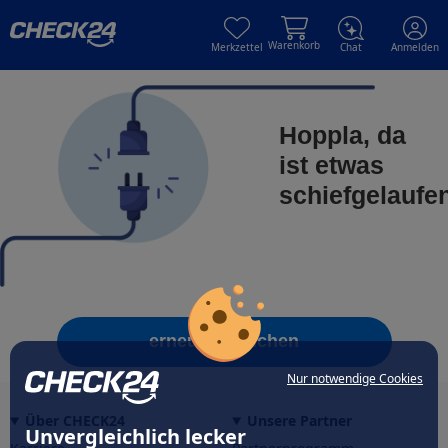
Skip to main content
Skip to main content
Warenkorb
Merkzettel
Chat
Anmelden
Hoppla, da
ist etwas
schiefgelaufe
erneut versuchen
Nur notwendige Cookies
Über CHECK24
Unsere Partner
Unvergleichlich lecker