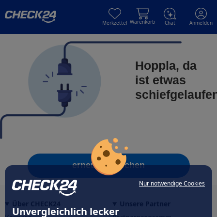
Skip to main content
Skip to main content
Warenkorb
Merkzettel
Chat
Anmelden
Hoppla, da
ist etwas
schiefgelaufe
erneut versuchen
Nur notwendige Cookies
Über CHECK24
Unsere Partner
Unvergleichlich lecker