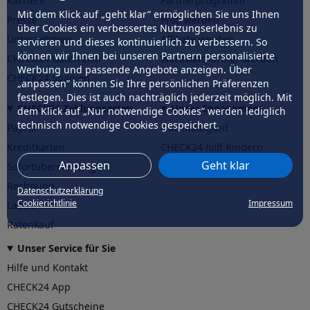
Karriere
Partnerprogramm
Mit dem Klick auf „geht klar” ermöglichen Sie uns Ihnen
Presse
Profi werden
über Cookies ein verbessertes Nutzungserlebnis zu
Unternehmen
Affiliate werden
servieren und dieses kontinuierlich zu verbessern. So
können wir Ihnen bei unseren Partnern personalisierte
CHECK24 Österreich
Werkstattpartner werden
Werbung und passende Angebote anzeigen. Über
CHECK24 Spanien
„anpassen” können Sie Ihre persönlichen Präferenzen
festlegen. Dies ist auch nachträglich jederzeit möglich. Mit
CHECK24 Zahlungsarten
Unser Engagement
dem Klick auf „Nur notwendige Cookies” werden lediglich
technisch notwendige Cookies gespeichert.
PayPal
Nachhaltigkeit
Kreditkarten
CHECK24
hilft
Kindern
Anpassen
Geht klar
Sofortüberweisung
CHECK24
hilft
der Natur
Rechnung
Datenschutzerklärung
Cookierichtlinie
Impressum
Lastschrift
Ratenkauf
Unser Service für Sie
Hilfe und Kontakt
CHECK24 App
CHECK24 Gutscheine