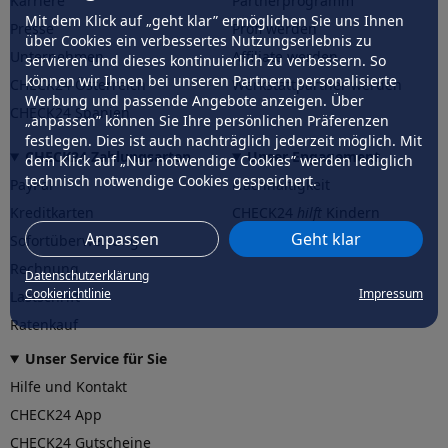
Karriere
Partnerprogramm
Mit dem Klick auf „geht klar” ermöglichen Sie uns Ihnen
Presse
Profi werden
über Cookies ein verbessertes Nutzungserlebnis zu
Unternehmen
Affiliate werden
servieren und dieses kontinuierlich zu verbessern. So
können wir Ihnen bei unseren Partnern personalisierte
CHECK24 Österreich
Werkstattpartner werden
Werbung und passende Angebote anzeigen. Über
CHECK24 Spanien
„anpassen” können Sie Ihre persönlichen Präferenzen
festlegen. Dies ist auch nachträglich jederzeit möglich. Mit
CHECK24 Zahlungsarten
Unser Engagement
dem Klick auf „Nur notwendige Cookies” werden lediglich
technisch notwendige Cookies gespeichert.
PayPal
Nachhaltigkeit
Kreditkarten
CHECK24
hilft
Kindern
Anpassen
Geht klar
Sofortüberweisung
CHECK24
hilft
der Natur
Rechnung
Datenschutzerklärung
Cookierichtlinie
Impressum
Lastschrift
Ratenkauf
Unser Service für Sie
Hilfe und Kontakt
CHECK24 App
CHECK24 Gutscheine