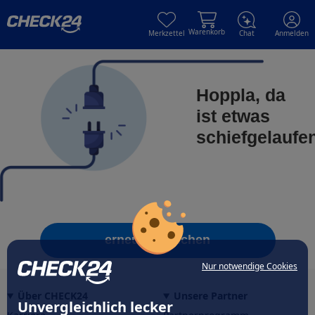
Skip to main content
Skip to main content
Warenkorb
Merkzettel
Chat
Anmelden
Hoppla, da
ist etwas
schiefgelaufe
erneut versuchen
Nur notwendige Cookies
Über CHECK24
Unsere Partner
Unvergleichlich lecker