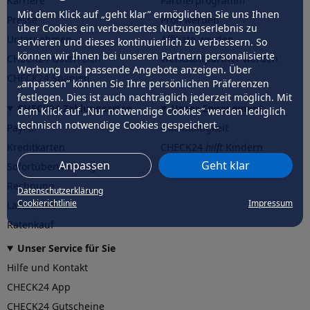
Karriere
Partnerprogramm
Mit dem Klick auf „geht klar” ermöglichen Sie uns Ihnen
Presse
Profi werden
über Cookies ein verbessertes Nutzungserlebnis zu
Unternehmen
Affiliate werden
servieren und dieses kontinuierlich zu verbessern. So
können wir Ihnen bei unseren Partnern personalisierte
CHECK24 Österreich
Werkstattpartner werden
Werbung und passende Angebote anzeigen. Über
CHECK24 Spanien
„anpassen” können Sie Ihre persönlichen Präferenzen
festlegen. Dies ist auch nachträglich jederzeit möglich. Mit
CHECK24 Zahlungsarten
Unser Engagement
dem Klick auf „Nur notwendige Cookies” werden lediglich
technisch notwendige Cookies gespeichert.
PayPal
Nachhaltigkeit
Kreditkarten
CHECK24
hilft
Kindern
Anpassen
Geht klar
Sofortüberweisung
CHECK24
hilft
der Natur
Rechnung
Datenschutzerklärung
Cookierichtlinie
Impressum
Lastschrift
Ratenkauf
Unser Service für Sie
Hilfe und Kontakt
CHECK24 App
CHECK24 Gutscheine