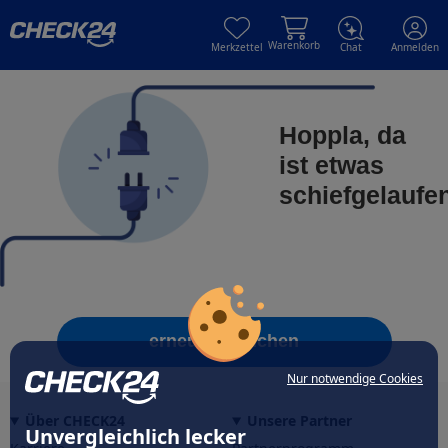
Skip to main content
Skip to main content
Warenkorb
Merkzettel
Chat
Anmelden
Hoppla, da
ist etwas
schiefgelaufe
erneut versuchen
Nur notwendige Cookies
Über CHECK24
Unsere Partner
Unvergleichlich lecker