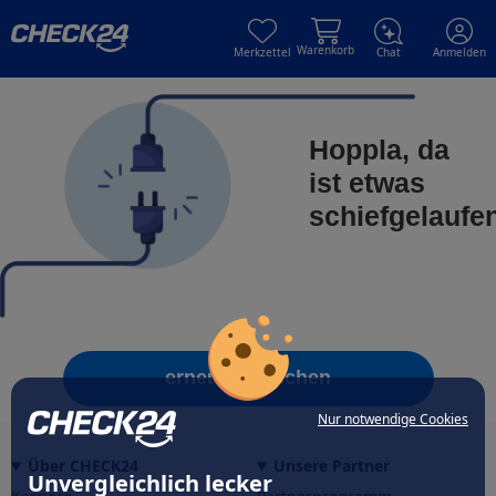
Skip to main content
Skip to main content
Warenkorb
Merkzettel
Chat
Anmelden
Hoppla, da
ist etwas
schiefgelaufe
erneut versuchen
Nur notwendige Cookies
Über CHECK24
Unsere Partner
Unvergleichlich lecker