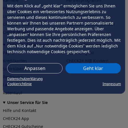
Karriere
Partnerprogramm
Mit dem Klick auf „geht klar” ermöglichen Sie uns Ihnen
Presse
Profi werden
über Cookies ein verbessertes Nutzungserlebnis zu
Unternehmen
Affiliate werden
servieren und dieses kontinuierlich zu verbessern. So
können wir Ihnen bei unseren Partnern personalisierte
CHECK24 Österreich
Werkstattpartner werden
Werbung und passende Angebote anzeigen. Über
CHECK24 Spanien
„anpassen” können Sie Ihre persönlichen Präferenzen
festlegen. Dies ist auch nachträglich jederzeit möglich. Mit
CHECK24 Zahlungsarten
Unser Engagement
dem Klick auf „Nur notwendige Cookies” werden lediglich
technisch notwendige Cookies gespeichert.
PayPal
Nachhaltigkeit
Kreditkarten
CHECK24
hilft
Kindern
Anpassen
Geht klar
Sofortüberweisung
CHECK24
hilft
der Natur
Rechnung
Datenschutzerklärung
Cookierichtlinie
Impressum
Lastschrift
Ratenkauf
Unser Service für Sie
Hilfe und Kontakt
CHECK24 App
CHECK24 Gutscheine