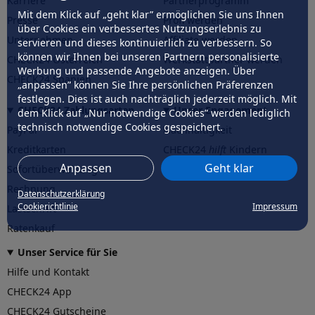
Karriere
Partnerprogramm
Mit dem Klick auf „geht klar” ermöglichen Sie uns Ihnen
Presse
Profi werden
über Cookies ein verbessertes Nutzungserlebnis zu
Unternehmen
Affiliate werden
servieren und dieses kontinuierlich zu verbessern. So
können wir Ihnen bei unseren Partnern personalisierte
CHECK24 Österreich
Werkstattpartner werden
Werbung und passende Angebote anzeigen. Über
CHECK24 Spanien
„anpassen” können Sie Ihre persönlichen Präferenzen
festlegen. Dies ist auch nachträglich jederzeit möglich. Mit
CHECK24 Zahlungsarten
Unser Engagement
dem Klick auf „Nur notwendige Cookies” werden lediglich
technisch notwendige Cookies gespeichert.
PayPal
Nachhaltigkeit
Kreditkarten
CHECK24
hilft
Kindern
Anpassen
Geht klar
Sofortüberweisung
CHECK24
hilft
der Natur
Rechnung
Datenschutzerklärung
Cookierichtlinie
Impressum
Lastschrift
Ratenkauf
Unser Service für Sie
Hilfe und Kontakt
CHECK24 App
CHECK24 Gutscheine