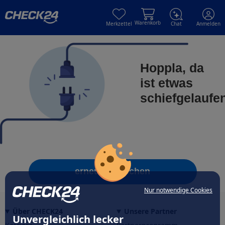
Skip to main content
Skip to main content
Warenkorb
Merkzettel
Chat
Anmelden
Hoppla, da
ist etwas
schiefgelaufe
erneut versuchen
Nur notwendige Cookies
Über CHECK24
Unsere Partner
Unvergleichlich lecker