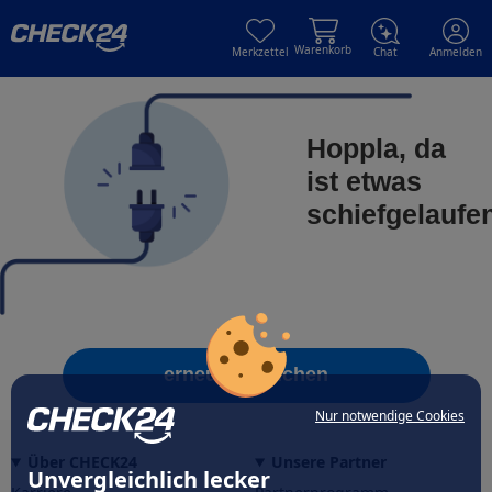
Skip to main content
Skip to main content
Warenkorb
Merkzettel
Chat
Anmelden
Hoppla, da
ist etwas
schiefgelaufe
erneut versuchen
Nur notwendige Cookies
Über CHECK24
Unsere Partner
Unvergleichlich lecker