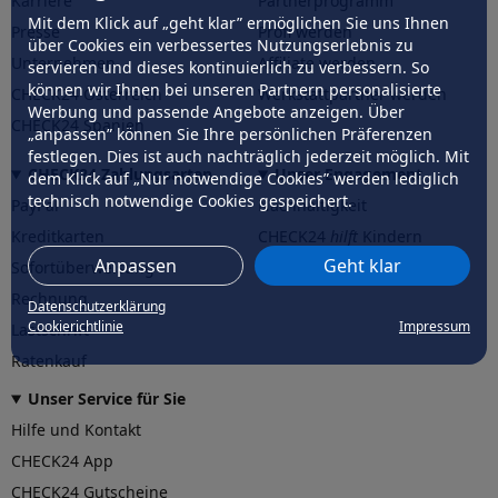
Karriere
Partnerprogramm
Mit dem Klick auf „geht klar” ermöglichen Sie uns Ihnen
Presse
Profi werden
über Cookies ein verbessertes Nutzungserlebnis zu
Unternehmen
Affiliate werden
servieren und dieses kontinuierlich zu verbessern. So
können wir Ihnen bei unseren Partnern personalisierte
CHECK24 Österreich
Werkstattpartner werden
Werbung und passende Angebote anzeigen. Über
CHECK24 Spanien
„anpassen” können Sie Ihre persönlichen Präferenzen
festlegen. Dies ist auch nachträglich jederzeit möglich. Mit
CHECK24 Zahlungsarten
Unser Engagement
dem Klick auf „Nur notwendige Cookies” werden lediglich
technisch notwendige Cookies gespeichert.
PayPal
Nachhaltigkeit
Kreditkarten
CHECK24
hilft
Kindern
Anpassen
Geht klar
Sofortüberweisung
CHECK24
hilft
der Natur
Rechnung
Datenschutzerklärung
Cookierichtlinie
Impressum
Lastschrift
Ratenkauf
Unser Service für Sie
Hilfe und Kontakt
CHECK24 App
CHECK24 Gutscheine