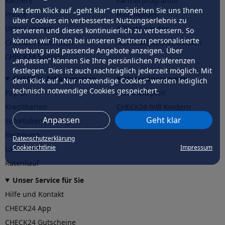
Karriere
Partnerprogramm
Mit dem Klick auf „geht klar” ermöglichen Sie uns Ihnen
Presse
Profi werden
über Cookies ein verbessertes Nutzungserlebnis zu
Unternehmen
Affiliate werden
servieren und dieses kontinuierlich zu verbessern. So
können wir Ihnen bei unseren Partnern personalisierte
CHECK24 Österreich
Werkstattpartner werden
Werbung und passende Angebote anzeigen. Über
CHECK24 Spanien
„anpassen” können Sie Ihre persönlichen Präferenzen
festlegen. Dies ist auch nachträglich jederzeit möglich. Mit
CHECK24 Zahlungsarten
Unser Engagement
dem Klick auf „Nur notwendige Cookies” werden lediglich
technisch notwendige Cookies gespeichert.
PayPal
Nachhaltigkeit
Kreditkarten
CHECK24
hilft
Kindern
Anpassen
Geht klar
Sofortüberweisung
CHECK24
hilft
der Natur
Rechnung
Datenschutzerklärung
Cookierichtlinie
Impressum
Lastschrift
Ratenkauf
Unser Service für Sie
Hilfe und Kontakt
CHECK24 App
CHECK24 Gutscheine