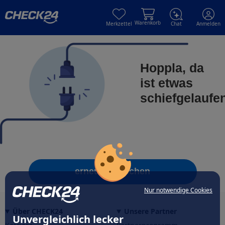
Skip to main content
Skip to main content
Warenkorb
Merkzettel
Chat
Anmelden
Hoppla, da
ist etwas
schiefgelaufe
erneut versuchen
Nur notwendige Cookies
Über CHECK24
Unsere Partner
Unvergleichlich lecker