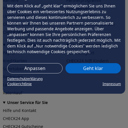
Karriere
Partnerprogramm
Mit dem Klick auf „geht klar” ermöglichen Sie uns Ihnen
Presse
Profi werden
über Cookies ein verbessertes Nutzungserlebnis zu
Unternehmen
Affiliate werden
servieren und dieses kontinuierlich zu verbessern. So
können wir Ihnen bei unseren Partnern personalisierte
CHECK24 Österreich
Werkstattpartner werden
Werbung und passende Angebote anzeigen. Über
CHECK24 Spanien
„anpassen” können Sie Ihre persönlichen Präferenzen
festlegen. Dies ist auch nachträglich jederzeit möglich. Mit
CHECK24 Zahlungsarten
Unser Engagement
dem Klick auf „Nur notwendige Cookies” werden lediglich
technisch notwendige Cookies gespeichert.
PayPal
Nachhaltigkeit
Kreditkarten
CHECK24
hilft
Kindern
Anpassen
Geht klar
Sofortüberweisung
CHECK24
hilft
der Natur
Rechnung
Datenschutzerklärung
Cookierichtlinie
Impressum
Lastschrift
Ratenkauf
Unser Service für Sie
Hilfe und Kontakt
CHECK24 App
CHECK24 Gutscheine