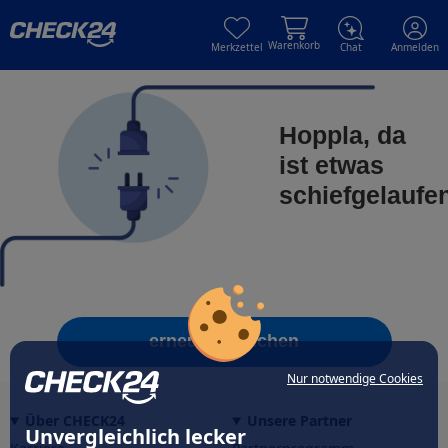
Skip to main content
Skip to main content
Warenkorb
Merkzettel
Chat
Anmelden
Hoppla, da
ist etwas
schiefgelaufe
erneut versuchen
Nur notwendige Cookies
Über CHECK24
Unsere Partner
Unvergleichlich lecker