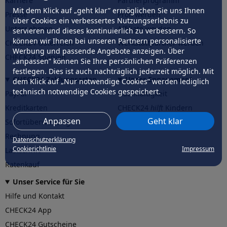
Karriere
Partnerprogramm
Mit dem Klick auf „geht klar” ermöglichen Sie uns Ihnen
Presse
Profi werden
über Cookies ein verbessertes Nutzungserlebnis zu
Unternehmen
Affiliate werden
servieren und dieses kontinuierlich zu verbessern. So
können wir Ihnen bei unseren Partnern personalisierte
CHECK24 Österreich
Werkstattpartner werden
Werbung und passende Angebote anzeigen. Über
CHECK24 Spanien
„anpassen” können Sie Ihre persönlichen Präferenzen
festlegen. Dies ist auch nachträglich jederzeit möglich. Mit
CHECK24 Zahlungsarten
Unser Engagement
dem Klick auf „Nur notwendige Cookies” werden lediglich
technisch notwendige Cookies gespeichert.
PayPal
Nachhaltigkeit
Kreditkarten
CHECK24
hilft
Kindern
Anpassen
Geht klar
Sofortüberweisung
CHECK24
hilft
der Natur
Rechnung
Datenschutzerklärung
Cookierichtlinie
Impressum
Lastschrift
Ratenkauf
Unser Service für Sie
Hilfe und Kontakt
CHECK24 App
CHECK24 Gutscheine