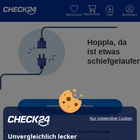
Skip to main content
Skip to main content
Warenkorb
Merkzettel
Chat
Anmelden
Hoppla, da
ist etwas
schiefgelaufe
erneut versuchen
Nur notwendige Cookies
Über CHECK24
Unsere Partner
Unvergleichlich lecker