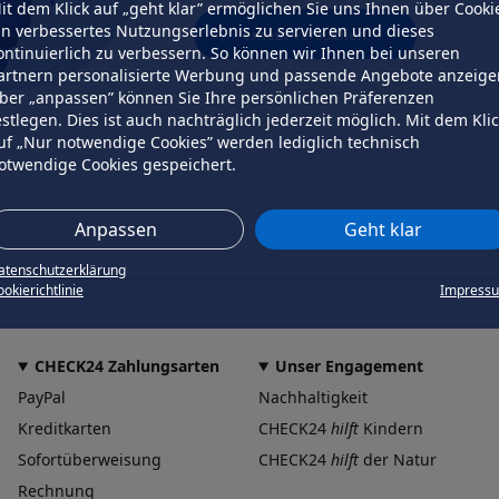
it dem Klick auf „geht klar” ermöglichen Sie uns Ihnen über Cooki
in verbessertes Nutzungserlebnis zu servieren und dieses
erneut versuchen
ontinuierlich zu verbessern. So können wir Ihnen bei unseren
artnern personalisierte Werbung und passende Angebote anzeige
ber „anpassen” können Sie Ihre persönlichen Präferenzen
estlegen. Dies ist auch nachträglich jederzeit möglich. Mit dem Kli
uf „Nur notwendige Cookies” werden lediglich technisch
otwendige Cookies gespeichert.
Anpassen
Geht klar
atenschutzerklärung
okierichtlinie
Impress
CHECK24 Zahlungsarten
Unser Engagement
PayPal
Nachhaltigkeit
Kreditkarten
CHECK24
hilft
Kindern
Sofortüberweisung
CHECK24
hilft
der Natur
Rechnung