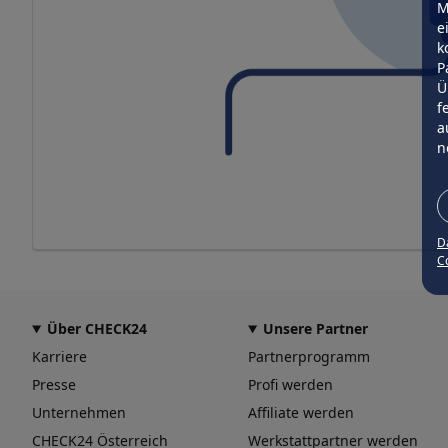
M
e
k
P
Ü
f
a
n
D
Co
Über CHECK24
Unsere Partner
Karriere
Partnerprogramm
Presse
Profi werden
Unternehmen
Affiliate werden
CHECK24 Österreich
Werkstattpartner werden