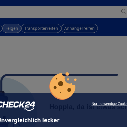
Felgen
Transporterreifen
Anhängerreifen
Nur notwendige Cooki
Hoppla, da ist etwas sc
nvergleichlich lecker