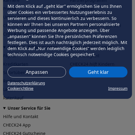
Karriere
Partnerprogramm
Mit dem Klick auf „geht klar” ermöglichen Sie uns Ihnen
Presse
Profi werden
über Cookies ein verbessertes Nutzungserlebnis zu
Unternehmen
Affiliate werden
servieren und dieses kontinuierlich zu verbessern. So
können wir Ihnen bei unseren Partnern personalisierte
CHECK24 Österreich
Werkstattpartner werden
Werbung und passende Angebote anzeigen. Über
CHECK24 Spanien
„anpassen” können Sie Ihre persönlichen Präferenzen
festlegen. Dies ist auch nachträglich jederzeit möglich. Mit
CHECK24 Zahlungsarten
Unser Engagement
dem Klick auf „Nur notwendige Cookies” werden lediglich
technisch notwendige Cookies gespeichert.
PayPal
Nachhaltigkeit
Kreditkarten
CHECK24
hilft
Kindern
Anpassen
Geht klar
Sofortüberweisung
CHECK24
hilft
der Natur
Rechnung
Datenschutzerklärung
Cookierichtlinie
Impressum
Lastschrift
Ratenkauf
Unser Service für Sie
Hilfe und Kontakt
CHECK24 App
CHECK24 Gutscheine