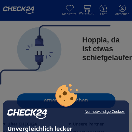
Skip to main content
Skip to main content
Warenkorb
Merkzettel
Chat
Anmelden
Hoppla, da
ist etwas
schiefgelaufe
erneut versuchen
Nur notwendige Cookies
Über CHECK24
Unsere Partner
Unvergleichlich lecker