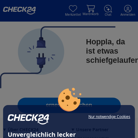
Skip to main content
Skip to main content
Warenkorb
Merkzettel
Chat
Anmelden
Hoppla, da
ist etwas
schiefgelaufe
erneut versuchen
Nur notwendige Cookies
Über CHECK24
Unsere Partner
Unvergleichlich lecker