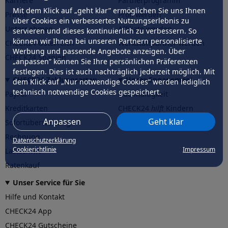
Karriere
Partnerprogramm
Mit dem Klick auf „geht klar” ermöglichen Sie uns Ihnen
Presse
Profi werden
über Cookies ein verbessertes Nutzungserlebnis zu
Unternehmen
Affiliate werden
servieren und dieses kontinuierlich zu verbessern. So
können wir Ihnen bei unseren Partnern personalisierte
CHECK24 Österreich
Werkstattpartner werden
Werbung und passende Angebote anzeigen. Über
CHECK24 Spanien
„anpassen” können Sie Ihre persönlichen Präferenzen
festlegen. Dies ist auch nachträglich jederzeit möglich. Mit
CHECK24 Zahlungsarten
Unser Engagement
dem Klick auf „Nur notwendige Cookies” werden lediglich
technisch notwendige Cookies gespeichert.
PayPal
Nachhaltigkeit
Kreditkarten
CHECK24
hilft
Kindern
Anpassen
Geht klar
Sofortüberweisung
CHECK24
hilft
der Natur
Rechnung
Datenschutzerklärung
Cookierichtlinie
Impressum
Lastschrift
Ratenkauf
Unser Service für Sie
Hilfe und Kontakt
CHECK24 App
CHECK24 Gutscheine