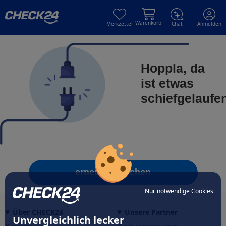
Skip to main content
Skip to main content
Warenkorb
Merkzettel
Chat
Anmelden
Hoppla, da
ist etwas
schiefgelaufe
erneut versuchen
Nur notwendige Cookies
Über CHECK24
Unsere Partner
Unvergleichlich lecker