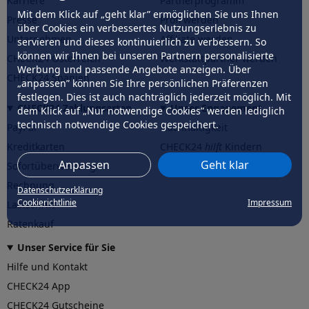
Karriere
Partnerprogramm
Mit dem Klick auf „geht klar” ermöglichen Sie uns Ihnen
Presse
Profi werden
über Cookies ein verbessertes Nutzungserlebnis zu
Unternehmen
Affiliate werden
servieren und dieses kontinuierlich zu verbessern. So
können wir Ihnen bei unseren Partnern personalisierte
CHECK24 Österreich
Werkstattpartner werden
Werbung und passende Angebote anzeigen. Über
CHECK24 Spanien
„anpassen” können Sie Ihre persönlichen Präferenzen
festlegen. Dies ist auch nachträglich jederzeit möglich. Mit
CHECK24 Zahlungsarten
Unser Engagement
dem Klick auf „Nur notwendige Cookies” werden lediglich
technisch notwendige Cookies gespeichert.
PayPal
Nachhaltigkeit
Kreditkarten
CHECK24
hilft
Kindern
Anpassen
Geht klar
Sofortüberweisung
CHECK24
hilft
der Natur
Rechnung
Datenschutzerklärung
Cookierichtlinie
Impressum
Lastschrift
Ratenkauf
Unser Service für Sie
Hilfe und Kontakt
CHECK24 App
CHECK24 Gutscheine