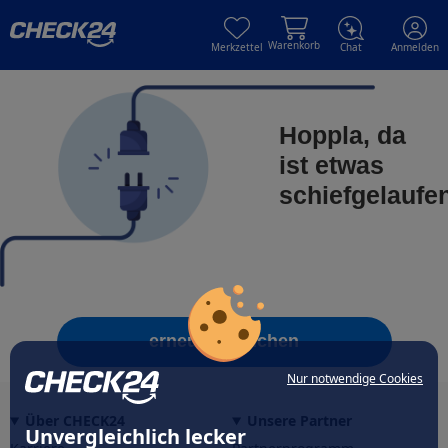
Skip to main content
Skip to main content
Warenkorb
Merkzettel
Chat
Anmelden
Hoppla, da
ist etwas
schiefgelaufe
erneut versuchen
Nur notwendige Cookies
Über CHECK24
Unsere Partner
Unvergleichlich lecker