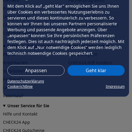
Karriere
Partnerprogramm
Mit dem Klick auf „geht klar” ermöglichen Sie uns Ihnen
Presse
Profi werden
über Cookies ein verbessertes Nutzungserlebnis zu
Unternehmen
Affiliate werden
servieren und dieses kontinuierlich zu verbessern. So
können wir Ihnen bei unseren Partnern personalisierte
CHECK24 Österreich
Werkstattpartner werden
Werbung und passende Angebote anzeigen. Über
CHECK24 Spanien
„anpassen” können Sie Ihre persönlichen Präferenzen
festlegen. Dies ist auch nachträglich jederzeit möglich. Mit
CHECK24 Zahlungsarten
Unser Engagement
dem Klick auf „Nur notwendige Cookies” werden lediglich
technisch notwendige Cookies gespeichert.
PayPal
Nachhaltigkeit
Kreditkarten
CHECK24
hilft
Kindern
Anpassen
Geht klar
Sofortüberweisung
CHECK24
hilft
der Natur
Rechnung
Datenschutzerklärung
Cookierichtlinie
Impressum
Lastschrift
Ratenkauf
Unser Service für Sie
Hilfe und Kontakt
CHECK24 App
CHECK24 Gutscheine