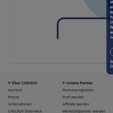
M
e
k
P
Ü
f
a
n
D
Co
Über CHECK24
Unsere Partner
Karriere
Partnerprogramm
Presse
Profi werden
Unternehmen
Affiliate werden
CHECK24 Österreich
Werkstattpartner werden