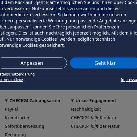
it dem Klick auf „geht klar” ermöglichen Sie uns Ihnen über Cooki
in verbessertes Nutzungserlebnis zu servieren und dieses
erneut versuchen
ontinuierlich zu verbessern. So können wir Ihnen bei unseren
artnern personalisierte Werbung und passende Angebote anzeige
ber „anpassen” können Sie Ihre persönlichen Präferenzen
estlegen. Dies ist auch nachträglich jederzeit möglich. Mit dem Kli
uf „Nur notwendige Cookies” werden lediglich technisch
otwendige Cookies gespeichert.
Anpassen
Geht klar
atenschutzerklärung
okierichtlinie
Impress
CHECK24 Zahlungsarten
Unser Engagement
PayPal
Nachhaltigkeit
Kreditkarten
CHECK24
hilft
Kindern
Sofortüberweisung
CHECK24
hilft
der Natur
Rechnung