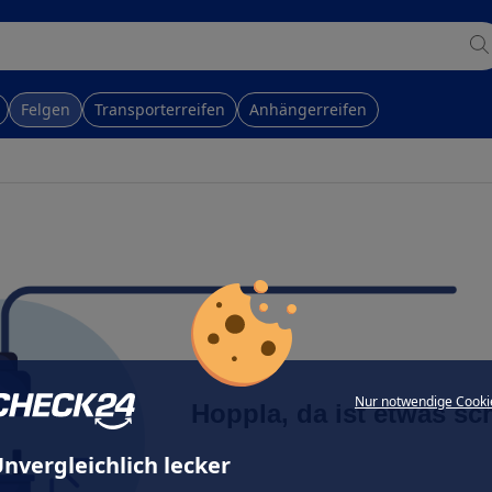
Felgen
Transporterreifen
Anhängerreifen
Nur notwendige Cooki
Hoppla, da ist etwas sc
nvergleichlich lecker