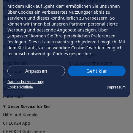
Karriere
Partnerprogramm
Mit dem Klick auf „geht klar” ermöglichen Sie uns Ihnen
Presse
Profi werden
über Cookies ein verbessertes Nutzungserlebnis zu
Unternehmen
Affiliate werden
servieren und dieses kontinuierlich zu verbessern. So
können wir Ihnen bei unseren Partnern personalisierte
CHECK24 Österreich
Werkstattpartner werden
Werbung und passende Angebote anzeigen. Über
CHECK24 Spanien
„anpassen” können Sie Ihre persönlichen Präferenzen
festlegen. Dies ist auch nachträglich jederzeit möglich. Mit
CHECK24 Zahlungsarten
Unser Engagement
dem Klick auf „Nur notwendige Cookies” werden lediglich
technisch notwendige Cookies gespeichert.
PayPal
Nachhaltigkeit
Kreditkarten
CHECK24
hilft
Kindern
Anpassen
Geht klar
Sofortüberweisung
CHECK24
hilft
der Natur
Rechnung
Datenschutzerklärung
Cookierichtlinie
Impressum
Lastschrift
Ratenkauf
Unser Service für Sie
Hilfe und Kontakt
CHECK24 App
CHECK24 Gutscheine