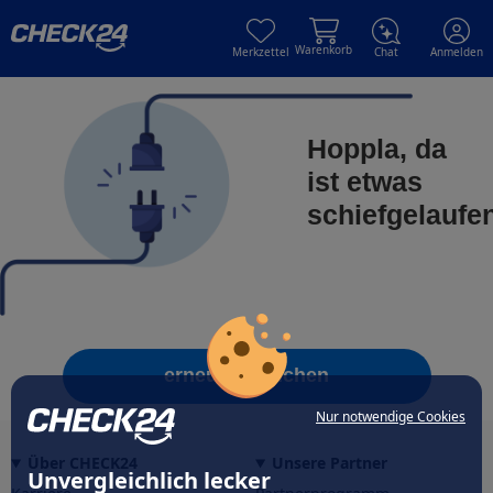
Skip to main content
Skip to main content
Warenkorb
Merkzettel
Chat
Anmelden
Hoppla, da
ist etwas
schiefgelaufe
erneut versuchen
Nur notwendige Cookies
Über CHECK24
Unsere Partner
Unvergleichlich lecker