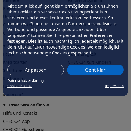
Karriere
Partnerprogramm
Mit dem Klick auf „geht klar” ermöglichen Sie uns Ihnen
Presse
Profi werden
über Cookies ein verbessertes Nutzungserlebnis zu
Unternehmen
Affiliate werden
servieren und dieses kontinuierlich zu verbessern. So
können wir Ihnen bei unseren Partnern personalisierte
CHECK24 Österreich
Werkstattpartner werden
Werbung und passende Angebote anzeigen. Über
CHECK24 Spanien
„anpassen” können Sie Ihre persönlichen Präferenzen
festlegen. Dies ist auch nachträglich jederzeit möglich. Mit
CHECK24 Zahlungsarten
Unser Engagement
dem Klick auf „Nur notwendige Cookies” werden lediglich
technisch notwendige Cookies gespeichert.
PayPal
Nachhaltigkeit
Kreditkarten
CHECK24
hilft
Kindern
Anpassen
Geht klar
Sofortüberweisung
CHECK24
hilft
der Natur
Rechnung
Datenschutzerklärung
Cookierichtlinie
Impressum
Lastschrift
Ratenkauf
Unser Service für Sie
Hilfe und Kontakt
CHECK24 App
CHECK24 Gutscheine