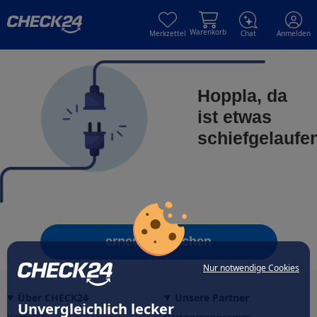
Skip to main content
Skip to main content
Warenkorb
Merkzettel
Chat
Anmelden
Hoppla, da
ist etwas
schiefgelaufe
erneut versuchen
Nur notwendige Cookies
Über CHECK24
Unsere Partner
Unvergleichlich lecker