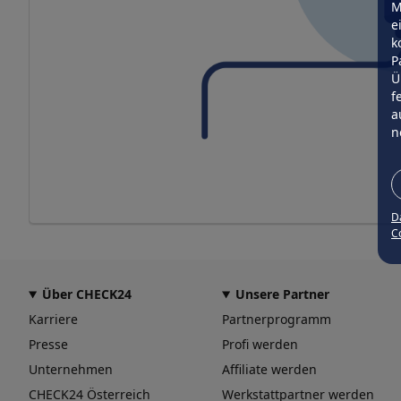
M
e
k
P
Ü
f
a
n
D
Co
Über CHECK24
Unsere Partner
Karriere
Partnerprogramm
Presse
Profi werden
Unternehmen
Affiliate werden
CHECK24 Österreich
Werkstattpartner werden