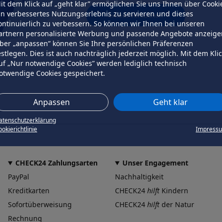
it dem Klick auf „geht klar” ermöglichen Sie uns Ihnen über Cooki
in verbessertes Nutzungserlebnis zu servieren und dieses
erneut versuchen
ontinuierlich zu verbessern. So können wir Ihnen bei unseren
artnern personalisierte Werbung und passende Angebote anzeige
ber „anpassen” können Sie Ihre persönlichen Präferenzen
estlegen. Dies ist auch nachträglich jederzeit möglich. Mit dem Kli
uf „Nur notwendige Cookies” werden lediglich technisch
otwendige Cookies gespeichert.
Anpassen
Geht klar
atenschutzerklärung
okierichtlinie
Impress
CHECK24 Zahlungsarten
Unser Engagement
PayPal
Nachhaltigkeit
Kreditkarten
CHECK24
hilft
Kindern
Sofortüberweisung
CHECK24
hilft
der Natur
Rechnung