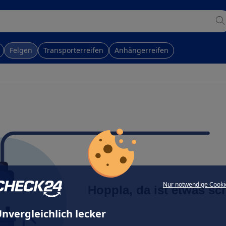
Felgen
Transporterreifen
Anhängerreifen
Nur notwendige Cooki
Hoppla, da ist etwas sc
nvergleichlich lecker