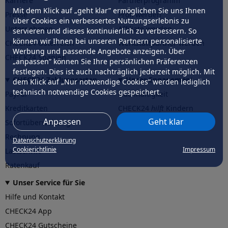
Karriere
Partnerprogramm
Mit dem Klick auf „geht klar” ermöglichen Sie uns Ihnen
Presse
Profi werden
über Cookies ein verbessertes Nutzungserlebnis zu
Unternehmen
Affiliate werden
servieren und dieses kontinuierlich zu verbessern. So
können wir Ihnen bei unseren Partnern personalisierte
CHECK24 Österreich
Werkstattpartner werden
Werbung und passende Angebote anzeigen. Über
CHECK24 Spanien
„anpassen” können Sie Ihre persönlichen Präferenzen
festlegen. Dies ist auch nachträglich jederzeit möglich. Mit
CHECK24 Zahlungsarten
Unser Engagement
dem Klick auf „Nur notwendige Cookies” werden lediglich
technisch notwendige Cookies gespeichert.
PayPal
Nachhaltigkeit
Kreditkarten
CHECK24
hilft
Kindern
Anpassen
Geht klar
Sofortüberweisung
CHECK24
hilft
der Natur
Rechnung
Datenschutzerklärung
Cookierichtlinie
Impressum
Lastschrift
Ratenkauf
Unser Service für Sie
Hilfe und Kontakt
CHECK24 App
CHECK24 Gutscheine