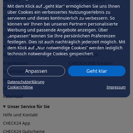
Karriere
Partnerprogramm
Mit dem Klick auf „geht klar” ermöglichen Sie uns Ihnen
Presse
Profi werden
über Cookies ein verbessertes Nutzungserlebnis zu
Unternehmen
Affiliate werden
servieren und dieses kontinuierlich zu verbessern. So
können wir Ihnen bei unseren Partnern personalisierte
CHECK24 Österreich
Werkstattpartner werden
Werbung und passende Angebote anzeigen. Über
CHECK24 Spanien
„anpassen” können Sie Ihre persönlichen Präferenzen
festlegen. Dies ist auch nachträglich jederzeit möglich. Mit
CHECK24 Zahlungsarten
Unser Engagement
dem Klick auf „Nur notwendige Cookies” werden lediglich
technisch notwendige Cookies gespeichert.
PayPal
Nachhaltigkeit
Kreditkarten
CHECK24
hilft
Kindern
Anpassen
Geht klar
Sofortüberweisung
CHECK24
hilft
der Natur
Rechnung
Datenschutzerklärung
Cookierichtlinie
Impressum
Lastschrift
Ratenkauf
Unser Service für Sie
Hilfe und Kontakt
CHECK24 App
CHECK24 Gutscheine