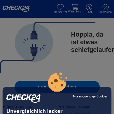
Skip to main content
Skip to main content
Warenkorb
Merkzettel
Chat
Anmelden
Hoppla, da
ist etwas
schiefgelaufe
erneut versuchen
Nur notwendige Cookies
Über CHECK24
Unsere Partner
Unvergleichlich lecker