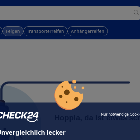
Felgen
Transporterreifen
Anhängerreifen
Nur notwendige Cooki
Hoppla, da ist etwas sc
nvergleichlich lecker