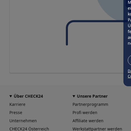
M
e
k
P
Ü
f
a
n
D
Co
Über CHECK24
Unsere Partner
Karriere
Partnerprogramm
Presse
Profi werden
Unternehmen
Affiliate werden
CHECK24 Österreich
Werkstattpartner werden