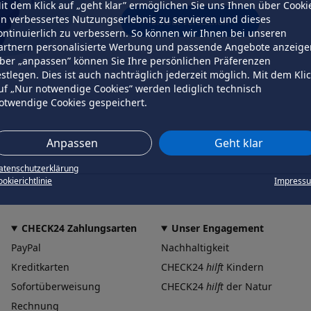
it dem Klick auf „geht klar” ermöglichen Sie uns Ihnen über Cooki
in verbessertes Nutzungserlebnis zu servieren und dieses
erneut versuchen
ontinuierlich zu verbessern. So können wir Ihnen bei unseren
artnern personalisierte Werbung und passende Angebote anzeige
ber „anpassen” können Sie Ihre persönlichen Präferenzen
estlegen. Dies ist auch nachträglich jederzeit möglich. Mit dem Kli
uf „Nur notwendige Cookies” werden lediglich technisch
otwendige Cookies gespeichert.
Anpassen
Geht klar
atenschutzerklärung
okierichtlinie
Impress
CHECK24 Zahlungsarten
Unser Engagement
PayPal
Nachhaltigkeit
Kreditkarten
CHECK24
hilft
Kindern
Sofortüberweisung
CHECK24
hilft
der Natur
Rechnung