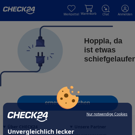
Skip to main content
Skip to main content
Warenkorb
Merkzettel
Chat
Anmelden
Hoppla, da
ist etwas
schiefgelaufe
erneut versuchen
Nur notwendige Cookies
Über CHECK24
Unsere Partner
Unvergleichlich lecker