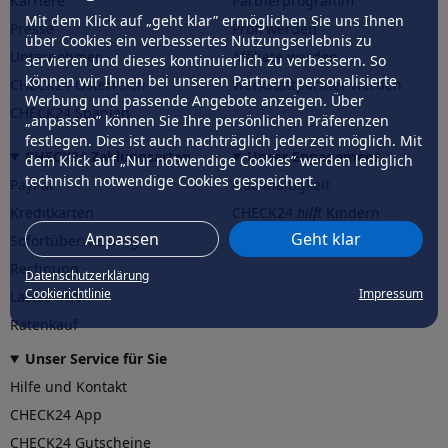
Karriere
Partnerprogramm
Mit dem Klick auf „geht klar” ermöglichen Sie uns Ihnen
Presse
Profi werden
über Cookies ein verbessertes Nutzungserlebnis zu
Unternehmen
Affiliate werden
servieren und dieses kontinuierlich zu verbessern. So
können wir Ihnen bei unseren Partnern personalisierte
CHECK24 Österreich
Werkstattpartner werden
Werbung und passende Angebote anzeigen. Über
CHECK24 Spanien
„anpassen” können Sie Ihre persönlichen Präferenzen
festlegen. Dies ist auch nachträglich jederzeit möglich. Mit
CHECK24 Zahlungsarten
Unser Engagement
dem Klick auf „Nur notwendige Cookies” werden lediglich
technisch notwendige Cookies gespeichert.
PayPal
Nachhaltigkeit
Kreditkarten
CHECK24
hilft
Kindern
Anpassen
Geht klar
Sofortüberweisung
CHECK24
hilft
der Natur
Rechnung
Datenschutzerklärung
Cookierichtlinie
Impressum
Lastschrift
Ratenkauf
Unser Service für Sie
Hilfe und Kontakt
CHECK24 App
CHECK24 Gutscheine