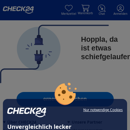
Skip to main content
Skip to main content
Warenkorb
Merkzettel
Chat
Anmelden
Hoppla, da
ist etwas
schiefgelaufe
erneut versuchen
Nur notwendige Cookies
Über CHECK24
Unsere Partner
Unvergleichlich lecker