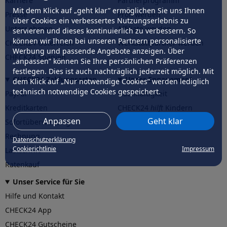
Karriere
Partnerprogramm
Mit dem Klick auf „geht klar” ermöglichen Sie uns Ihnen
Presse
Profi werden
über Cookies ein verbessertes Nutzungserlebnis zu
Unternehmen
Affiliate werden
servieren und dieses kontinuierlich zu verbessern. So
können wir Ihnen bei unseren Partnern personalisierte
CHECK24 Österreich
Werkstattpartner werden
Werbung und passende Angebote anzeigen. Über
CHECK24 Spanien
„anpassen” können Sie Ihre persönlichen Präferenzen
festlegen. Dies ist auch nachträglich jederzeit möglich. Mit
CHECK24 Zahlungsarten
Unser Engagement
dem Klick auf „Nur notwendige Cookies” werden lediglich
technisch notwendige Cookies gespeichert.
PayPal
Nachhaltigkeit
Kreditkarten
CHECK24
hilft
Kindern
Anpassen
Geht klar
Sofortüberweisung
CHECK24
hilft
der Natur
Rechnung
Datenschutzerklärung
Cookierichtlinie
Impressum
Lastschrift
Ratenkauf
Unser Service für Sie
Hilfe und Kontakt
CHECK24 App
CHECK24 Gutscheine