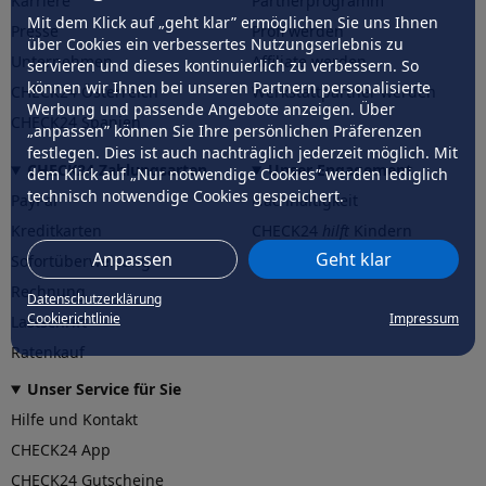
Karriere
Partnerprogramm
Mit dem Klick auf „geht klar” ermöglichen Sie uns Ihnen
Presse
Profi werden
über Cookies ein verbessertes Nutzungserlebnis zu
Unternehmen
Affiliate werden
servieren und dieses kontinuierlich zu verbessern. So
können wir Ihnen bei unseren Partnern personalisierte
CHECK24 Österreich
Werkstattpartner werden
Werbung und passende Angebote anzeigen. Über
CHECK24 Spanien
„anpassen” können Sie Ihre persönlichen Präferenzen
festlegen. Dies ist auch nachträglich jederzeit möglich. Mit
CHECK24 Zahlungsarten
Unser Engagement
dem Klick auf „Nur notwendige Cookies” werden lediglich
technisch notwendige Cookies gespeichert.
PayPal
Nachhaltigkeit
Kreditkarten
CHECK24
hilft
Kindern
Anpassen
Geht klar
Sofortüberweisung
CHECK24
hilft
der Natur
Rechnung
Datenschutzerklärung
Cookierichtlinie
Impressum
Lastschrift
Ratenkauf
Unser Service für Sie
Hilfe und Kontakt
CHECK24 App
CHECK24 Gutscheine