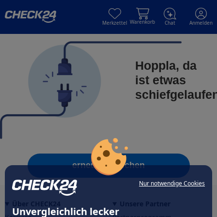
Skip to main content
Skip to main content
Warenkorb
Merkzettel
Chat
Anmelden
Hoppla, da
ist etwas
schiefgelaufe
erneut versuchen
Nur notwendige Cookies
Über CHECK24
Unsere Partner
Unvergleichlich lecker