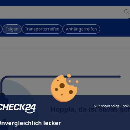
Felgen
Transporterreifen
Anhängerreifen
Nur notwendige Cooki
Hoppla, da ist etwas sc
nvergleichlich lecker