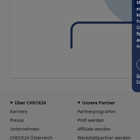
M
e
k
P
Ü
f
a
n
D
Co
Über CHECK24
Unsere Partner
Karriere
Partnerprogramm
Presse
Profi werden
Unternehmen
Affiliate werden
CHECK24 Österreich
Werkstattpartner werden