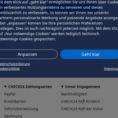
it dem Klick auf „geht klar” ermöglichen Sie uns Ihnen über Cooki
in verbessertes Nutzungserlebnis zu servieren und dieses
erneut versuchen
ontinuierlich zu verbessern. So können wir Ihnen bei unseren
artnern personalisierte Werbung und passende Angebote anzeige
ber „anpassen” können Sie Ihre persönlichen Präferenzen
estlegen. Dies ist auch nachträglich jederzeit möglich. Mit dem Kli
uf „Nur notwendige Cookies” werden lediglich technisch
otwendige Cookies gespeichert.
Anpassen
Geht klar
atenschutzerklärung
okierichtlinie
Impress
CHECK24 Zahlungsarten
Unser Engagement
PayPal
Nachhaltigkeit
Kreditkarten
CHECK24
hilft
Kindern
Sofortüberweisung
CHECK24
hilft
der Natur
Rechnung