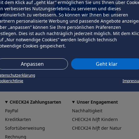
it dem Klick auf „geht klar” ermöglichen Sie uns Ihnen über Cooki
in verbessertes Nutzungserlebnis zu servieren und dieses
erneut versuchen
ontinuierlich zu verbessern. So können wir Ihnen bei unseren
artnern personalisierte Werbung und passende Angebote anzeige
ber „anpassen” können Sie Ihre persönlichen Präferenzen
estlegen. Dies ist auch nachträglich jederzeit möglich. Mit dem Kli
uf „Nur notwendige Cookies” werden lediglich technisch
otwendige Cookies gespeichert.
Anpassen
Geht klar
atenschutzerklärung
okierichtlinie
Impress
CHECK24 Zahlungsarten
Unser Engagement
PayPal
Nachhaltigkeit
Kreditkarten
CHECK24
hilft
Kindern
Sofortüberweisung
CHECK24
hilft
der Natur
Rechnung