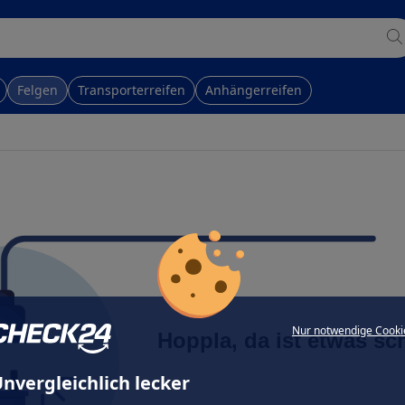
Felgen
Transporterreifen
Anhängerreifen
Nur notwendige Cooki
Hoppla, da ist etwas sc
nvergleichlich lecker