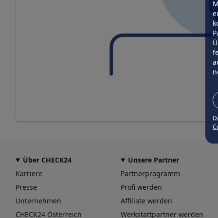
M
e
k
P
Ü
f
a
n
D
Co
Über CHECK24
Unsere Partner
Karriere
Partnerprogramm
Presse
Profi werden
Unternehmen
Affiliate werden
CHECK24 Österreich
Werkstattpartner werden