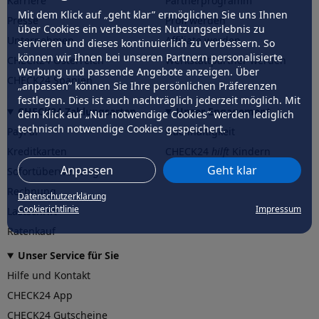
Karriere
Partnerprogramm
Mit dem Klick auf „geht klar” ermöglichen Sie uns Ihnen
Presse
Profi werden
über Cookies ein verbessertes Nutzungserlebnis zu
Unternehmen
Affiliate werden
servieren und dieses kontinuierlich zu verbessern. So
können wir Ihnen bei unseren Partnern personalisierte
CHECK24 Österreich
Werkstattpartner werden
Werbung und passende Angebote anzeigen. Über
CHECK24 Spanien
„anpassen” können Sie Ihre persönlichen Präferenzen
festlegen. Dies ist auch nachträglich jederzeit möglich. Mit
CHECK24 Zahlungsarten
Unser Engagement
dem Klick auf „Nur notwendige Cookies” werden lediglich
technisch notwendige Cookies gespeichert.
PayPal
Nachhaltigkeit
Kreditkarten
CHECK24
hilft
Kindern
Anpassen
Geht klar
Sofortüberweisung
CHECK24
hilft
der Natur
Rechnung
Datenschutzerklärung
Cookierichtlinie
Impressum
Lastschrift
Ratenkauf
Unser Service für Sie
Hilfe und Kontakt
CHECK24 App
CHECK24 Gutscheine