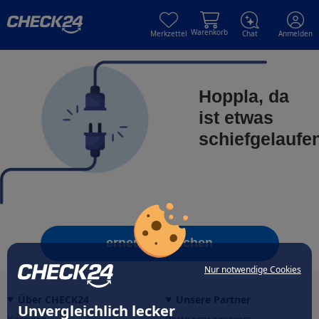
Skip to main content
Skip to main content
Warenkorb
Merkzettel
Chat
Anmelden
Hoppla, da
ist etwas
schiefgelaufe
erneut versuchen
Nur notwendige Cookies
Über CHECK24
Unsere Partner
Unvergleichlich lecker