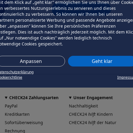
it dem Klick auf „geht klar” ermöglichen Sie uns Ihnen über Cooki
in verbessertes Nutzungserlebnis zu servieren und dieses
erneut versuchen
ontinuierlich zu verbessern. So können wir Ihnen bei unseren
artnern personalisierte Werbung und passende Angebote anzeige
ber „anpassen” können Sie Ihre persönlichen Präferenzen
estlegen. Dies ist auch nachträglich jederzeit möglich. Mit dem Kli
uf „Nur notwendige Cookies” werden lediglich technisch
otwendige Cookies gespeichert.
Anpassen
Geht klar
atenschutzerklärung
okierichtlinie
Impress
CHECK24 Zahlungsarten
Unser Engagement
PayPal
Nachhaltigkeit
Kreditkarten
CHECK24
hilft
Kindern
Sofortüberweisung
CHECK24
hilft
der Natur
Rechnung