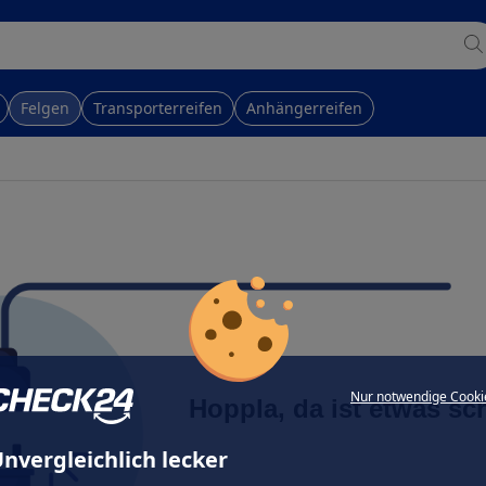
Felgen
Transporterreifen
Anhängerreifen
Nur notwendige Cooki
Hoppla, da ist etwas sc
nvergleichlich lecker