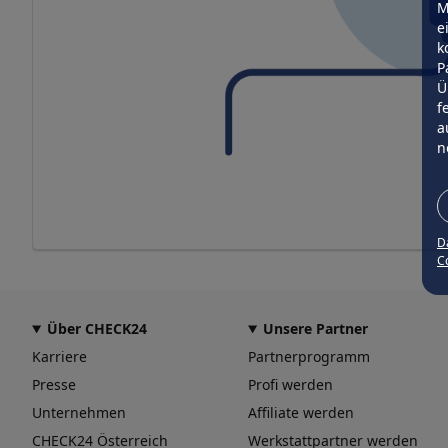
M
e
k
P
Ü
f
a
n
D
Co
Über CHECK24
Unsere Partner
Karriere
Partnerprogramm
Presse
Profi werden
Unternehmen
Affiliate werden
CHECK24 Österreich
Werkstattpartner werden