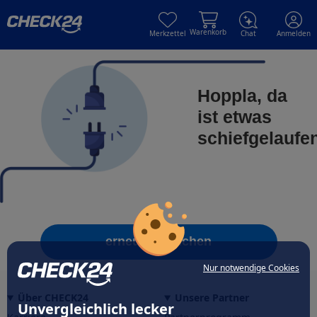
Skip to main content
Skip to main content
Warenkorb
Merkzettel
Chat
Anmelden
Hoppla, da
ist etwas
schiefgelaufe
erneut versuchen
Nur notwendige Cookies
Über CHECK24
Unsere Partner
Unvergleichlich lecker