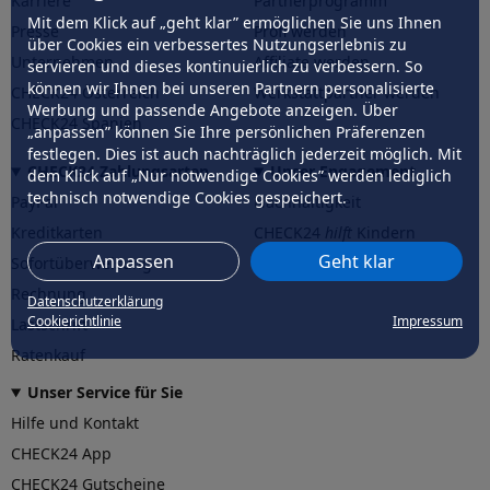
Karriere
Partnerprogramm
Mit dem Klick auf „geht klar” ermöglichen Sie uns Ihnen
Presse
Profi werden
über Cookies ein verbessertes Nutzungserlebnis zu
Unternehmen
Affiliate werden
servieren und dieses kontinuierlich zu verbessern. So
können wir Ihnen bei unseren Partnern personalisierte
CHECK24 Österreich
Werkstattpartner werden
Werbung und passende Angebote anzeigen. Über
CHECK24 Spanien
„anpassen” können Sie Ihre persönlichen Präferenzen
festlegen. Dies ist auch nachträglich jederzeit möglich. Mit
CHECK24 Zahlungsarten
Unser Engagement
dem Klick auf „Nur notwendige Cookies” werden lediglich
technisch notwendige Cookies gespeichert.
PayPal
Nachhaltigkeit
Kreditkarten
CHECK24
hilft
Kindern
Anpassen
Geht klar
Sofortüberweisung
CHECK24
hilft
der Natur
Rechnung
Datenschutzerklärung
Cookierichtlinie
Impressum
Lastschrift
Ratenkauf
Unser Service für Sie
Hilfe und Kontakt
CHECK24 App
CHECK24 Gutscheine