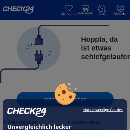
Skip to main content
Skip to main content
Warenkorb
Merkzettel
Chat
Anmelden
Hoppla, da
ist etwas
schiefgelaufe
erneut versuchen
Nur notwendige Cookies
Über CHECK24
Unsere Partner
Unvergleichlich lecker