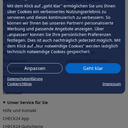
Karriere
Partnerprogramm
Mit dem Klick auf „geht klar” ermöglichen Sie uns Ihnen
Presse
Profi werden
über Cookies ein verbessertes Nutzungserlebnis zu
Unternehmen
Affiliate werden
servieren und dieses kontinuierlich zu verbessern. So
können wir Ihnen bei unseren Partnern personalisierte
CHECK24 Österreich
Werkstattpartner werden
Werbung und passende Angebote anzeigen. Über
CHECK24 Spanien
„anpassen” können Sie Ihre persönlichen Präferenzen
festlegen. Dies ist auch nachträglich jederzeit möglich. Mit
CHECK24 Zahlungsarten
Unser Engagement
dem Klick auf „Nur notwendige Cookies” werden lediglich
technisch notwendige Cookies gespeichert.
PayPal
Nachhaltigkeit
Kreditkarten
CHECK24
hilft
Kindern
Anpassen
Geht klar
Sofortüberweisung
CHECK24
hilft
der Natur
Rechnung
Datenschutzerklärung
Cookierichtlinie
Impressum
Lastschrift
Ratenkauf
Unser Service für Sie
Hilfe und Kontakt
CHECK24 App
CHECK24 Gutscheine