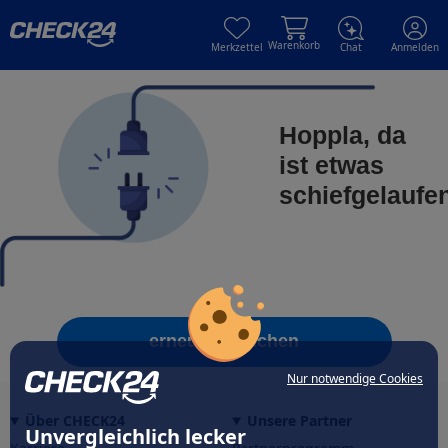
Skip to main content
Skip to main content
Warenkorb
Merkzettel
Chat
Anmelden
Hoppla, da
ist etwas
schiefgelaufe
erneut versuchen
Nur notwendige Cookies
Über CHECK24
Unsere Partner
Unvergleichlich lecker