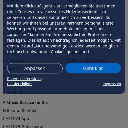
Karriere
Partnerprogramm
Mit dem Klick auf „geht klar” ermöglichen Sie uns Ihnen
Presse
Profi werden
über Cookies ein verbessertes Nutzungserlebnis zu
Unternehmen
Affiliate werden
servieren und dieses kontinuierlich zu verbessern. So
können wir Ihnen bei unseren Partnern personalisierte
CHECK24 Österreich
Werkstattpartner werden
Werbung und passende Angebote anzeigen. Über
CHECK24 Spanien
„anpassen” können Sie Ihre persönlichen Präferenzen
festlegen. Dies ist auch nachträglich jederzeit möglich. Mit
CHECK24 Zahlungsarten
Unser Engagement
dem Klick auf „Nur notwendige Cookies” werden lediglich
technisch notwendige Cookies gespeichert.
PayPal
Nachhaltigkeit
Kreditkarten
CHECK24
hilft
Kindern
Anpassen
Geht klar
Sofortüberweisung
CHECK24
hilft
der Natur
Rechnung
Datenschutzerklärung
Cookierichtlinie
Impressum
Lastschrift
Ratenkauf
Unser Service für Sie
Hilfe und Kontakt
CHECK24 App
CHECK24 Gutscheine