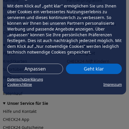
Karriere
Partnerprogramm
Mit dem Klick auf „geht klar” ermöglichen Sie uns Ihnen
Presse
Profi werden
über Cookies ein verbessertes Nutzungserlebnis zu
Unternehmen
Affiliate werden
servieren und dieses kontinuierlich zu verbessern. So
können wir Ihnen bei unseren Partnern personalisierte
CHECK24 Österreich
Werkstattpartner werden
Werbung und passende Angebote anzeigen. Über
CHECK24 Spanien
„anpassen” können Sie Ihre persönlichen Präferenzen
festlegen. Dies ist auch nachträglich jederzeit möglich. Mit
CHECK24 Zahlungsarten
Unser Engagement
dem Klick auf „Nur notwendige Cookies” werden lediglich
technisch notwendige Cookies gespeichert.
PayPal
Nachhaltigkeit
Kreditkarten
CHECK24
hilft
Kindern
Anpassen
Geht klar
Sofortüberweisung
CHECK24
hilft
der Natur
Rechnung
Datenschutzerklärung
Cookierichtlinie
Impressum
Lastschrift
Ratenkauf
Unser Service für Sie
Hilfe und Kontakt
CHECK24 App
CHECK24 Gutscheine