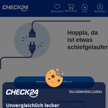
Skip to main content
Skip to main content
Warenkorb
Merkzettel
Chat
Anmelden
Hoppla, da
ist etwas
schiefgelaufe
erneut versuchen
Nur notwendige Cookies
Über CHECK24
Unsere Partner
Unvergleichlich lecker