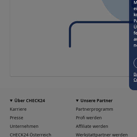
M
e
k
P
Ü
f
a
n
D
Co
Über CHECK24
Unsere Partner
Karriere
Partnerprogramm
Presse
Profi werden
Unternehmen
Affiliate werden
CHECK24 Österreich
Werkstattpartner werden