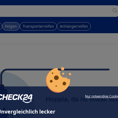
Felgen
Transporterreifen
Anhängerreifen
Nur notwendige Cooki
Hoppla, da ist etwas sc
nvergleichlich lecker