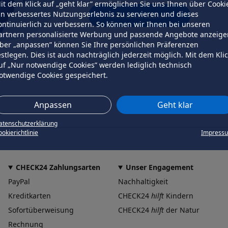
it dem Klick auf „geht klar” ermöglichen Sie uns Ihnen über Cooki
in verbessertes Nutzungserlebnis zu servieren und dieses
erneut versuchen
ontinuierlich zu verbessern. So können wir Ihnen bei unseren
artnern personalisierte Werbung und passende Angebote anzeige
ber „anpassen” können Sie Ihre persönlichen Präferenzen
estlegen. Dies ist auch nachträglich jederzeit möglich. Mit dem Kli
uf „Nur notwendige Cookies” werden lediglich technisch
otwendige Cookies gespeichert.
Anpassen
Geht klar
atenschutzerklärung
okierichtlinie
Impress
CHECK24 Zahlungsarten
Unser Engagement
PayPal
Nachhaltigkeit
Kreditkarten
CHECK24
hilft
Kindern
Sofortüberweisung
CHECK24
hilft
der Natur
Rechnung