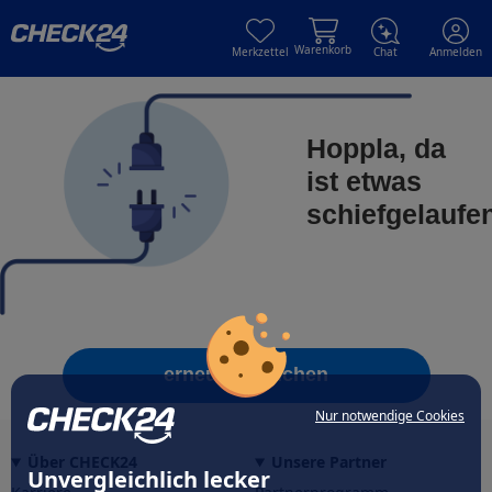
Skip to main content
Skip to main content
Warenkorb
Merkzettel
Chat
Anmelden
Hoppla, da
ist etwas
schiefgelaufe
erneut versuchen
Nur notwendige Cookies
Über CHECK24
Unsere Partner
Unvergleichlich lecker