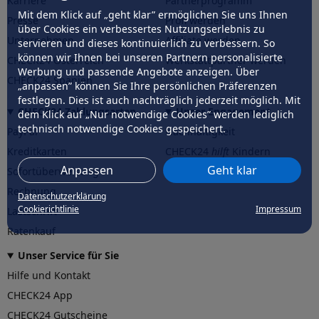
Karriere
Partnerprogramm
Mit dem Klick auf „geht klar” ermöglichen Sie uns Ihnen
Presse
Profi werden
über Cookies ein verbessertes Nutzungserlebnis zu
Unternehmen
Affiliate werden
servieren und dieses kontinuierlich zu verbessern. So
können wir Ihnen bei unseren Partnern personalisierte
CHECK24 Österreich
Werkstattpartner werden
Werbung und passende Angebote anzeigen. Über
CHECK24 Spanien
„anpassen” können Sie Ihre persönlichen Präferenzen
festlegen. Dies ist auch nachträglich jederzeit möglich. Mit
CHECK24 Zahlungsarten
Unser Engagement
dem Klick auf „Nur notwendige Cookies” werden lediglich
technisch notwendige Cookies gespeichert.
PayPal
Nachhaltigkeit
Kreditkarten
CHECK24
hilft
Kindern
Anpassen
Geht klar
Sofortüberweisung
CHECK24
hilft
der Natur
Rechnung
Datenschutzerklärung
Cookierichtlinie
Impressum
Lastschrift
Ratenkauf
Unser Service für Sie
Hilfe und Kontakt
CHECK24 App
CHECK24 Gutscheine