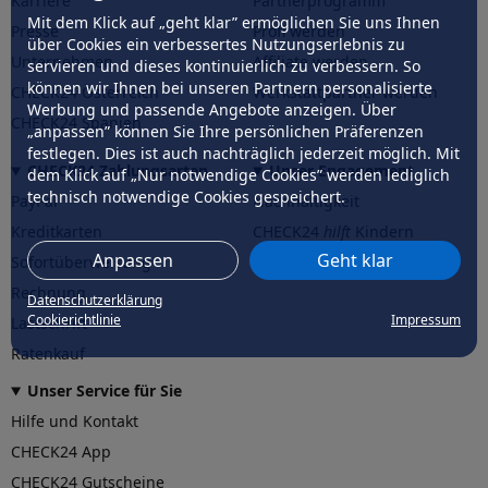
Karriere
Partnerprogramm
Mit dem Klick auf „geht klar” ermöglichen Sie uns Ihnen
Presse
Profi werden
über Cookies ein verbessertes Nutzungserlebnis zu
Unternehmen
Affiliate werden
servieren und dieses kontinuierlich zu verbessern. So
können wir Ihnen bei unseren Partnern personalisierte
CHECK24 Österreich
Werkstattpartner werden
Werbung und passende Angebote anzeigen. Über
CHECK24 Spanien
„anpassen” können Sie Ihre persönlichen Präferenzen
festlegen. Dies ist auch nachträglich jederzeit möglich. Mit
CHECK24 Zahlungsarten
Unser Engagement
dem Klick auf „Nur notwendige Cookies” werden lediglich
technisch notwendige Cookies gespeichert.
PayPal
Nachhaltigkeit
Kreditkarten
CHECK24
hilft
Kindern
Anpassen
Geht klar
Sofortüberweisung
CHECK24
hilft
der Natur
Rechnung
Datenschutzerklärung
Cookierichtlinie
Impressum
Lastschrift
Ratenkauf
Unser Service für Sie
Hilfe und Kontakt
CHECK24 App
CHECK24 Gutscheine