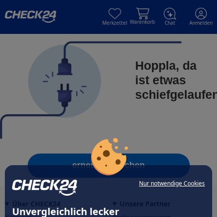
Skip to main content
Skip to main content
Warenkorb
Merkzettel
Chat
Anmelden
Hoppla, da
ist etwas
schiefgelaufe
erneut versuchen
Nur notwendige Cookies
Über CHECK24
Unsere Partner
Unvergleichlich lecker