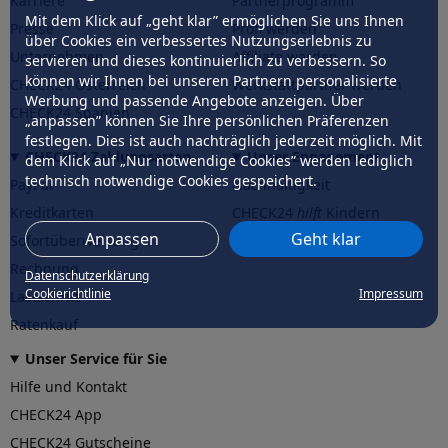
Karriere
Partnerprogramm
Mit dem Klick auf „geht klar” ermöglichen Sie uns Ihnen
Presse
Profi werden
über Cookies ein verbessertes Nutzungserlebnis zu
Unternehmen
Affiliate werden
servieren und dieses kontinuierlich zu verbessern. So
können wir Ihnen bei unseren Partnern personalisierte
CHECK24 Österreich
Werkstattpartner werden
Werbung und passende Angebote anzeigen. Über
CHECK24 Spanien
„anpassen” können Sie Ihre persönlichen Präferenzen
festlegen. Dies ist auch nachträglich jederzeit möglich. Mit
CHECK24 Zahlungsarten
Unser Engagement
dem Klick auf „Nur notwendige Cookies” werden lediglich
technisch notwendige Cookies gespeichert.
PayPal
Nachhaltigkeit
Kreditkarten
CHECK24
hilft
Kindern
Anpassen
Geht klar
Sofortüberweisung
CHECK24
hilft
der Natur
Rechnung
Datenschutzerklärung
Cookierichtlinie
Impressum
Lastschrift
Ratenkauf
Unser Service für Sie
Hilfe und Kontakt
CHECK24 App
CHECK24 Gutscheine