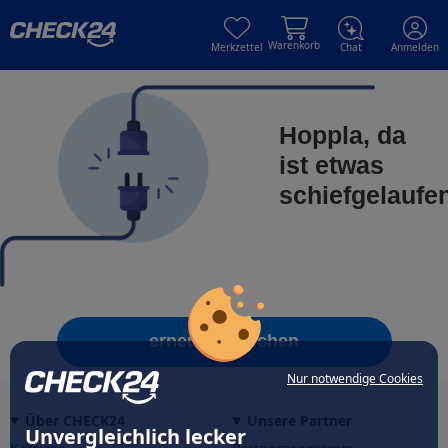
Skip to main content
Skip to main content
Warenkorb
Merkzettel
Chat
Anmelden
Hoppla, da
ist etwas
schiefgelaufe
erneut versuchen
Nur notwendige Cookies
Über CHECK24
Unsere Partner
Unvergleichlich lecker