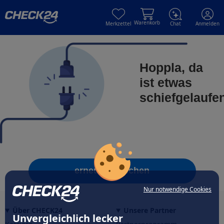
Skip to main content
Skip to main content
Warenkorb
Merkzettel
Chat
Anmelden
Hoppla, da
ist etwas
schiefgelaufe
erneut versuchen
Nur notwendige Cookies
Über CHECK24
Unsere Partner
Unvergleichlich lecker