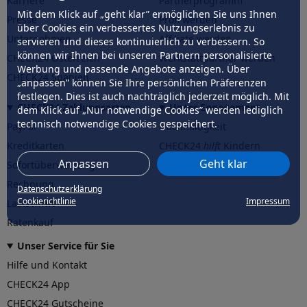
Karriere
Partnerprogramm
Mit dem Klick auf „geht klar” ermöglichen Sie uns Ihnen
Presse
Profi werden
über Cookies ein verbessertes Nutzungserlebnis zu
Unternehmen
Affiliate werden
servieren und dieses kontinuierlich zu verbessern. So
können wir Ihnen bei unseren Partnern personalisierte
CHECK24 Österreich
Werkstattpartner werden
Werbung und passende Angebote anzeigen. Über
CHECK24 Spanien
„anpassen” können Sie Ihre persönlichen Präferenzen
festlegen. Dies ist auch nachträglich jederzeit möglich. Mit
CHECK24 Zahlungsarten
Unser Engagement
dem Klick auf „Nur notwendige Cookies” werden lediglich
technisch notwendige Cookies gespeichert.
PayPal
Nachhaltigkeit
Kreditkarten
CHECK24
hilft
Kindern
Anpassen
Geht klar
Sofortüberweisung
CHECK24
hilft
der Natur
Rechnung
Datenschutzerklärung
Cookierichtlinie
Impressum
Lastschrift
Ratenkauf
Unser Service für Sie
Hilfe und Kontakt
CHECK24 App
CHECK24 Gutscheine