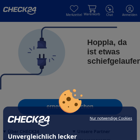
Skip to main content
Skip to main content
Warenkorb
Merkzettel
Chat
Anmelden
Hoppla, da
ist etwas
schiefgelaufe
erneut versuchen
Nur notwendige Cookies
Über CHECK24
Unsere Partner
Unvergleichlich lecker