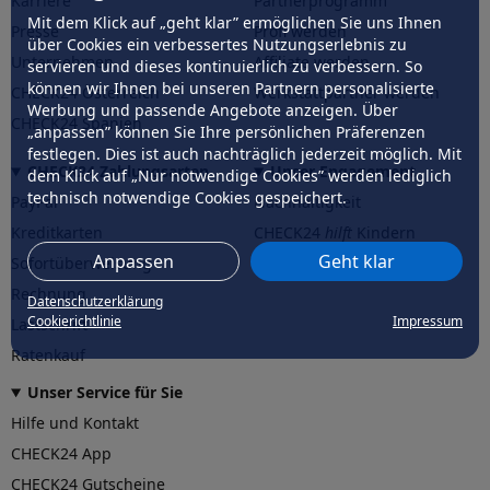
Karriere
Partnerprogramm
Mit dem Klick auf „geht klar” ermöglichen Sie uns Ihnen
Presse
Profi werden
über Cookies ein verbessertes Nutzungserlebnis zu
Unternehmen
Affiliate werden
servieren und dieses kontinuierlich zu verbessern. So
können wir Ihnen bei unseren Partnern personalisierte
CHECK24 Österreich
Werkstattpartner werden
Werbung und passende Angebote anzeigen. Über
CHECK24 Spanien
„anpassen” können Sie Ihre persönlichen Präferenzen
festlegen. Dies ist auch nachträglich jederzeit möglich. Mit
CHECK24 Zahlungsarten
Unser Engagement
dem Klick auf „Nur notwendige Cookies” werden lediglich
technisch notwendige Cookies gespeichert.
PayPal
Nachhaltigkeit
Kreditkarten
CHECK24
hilft
Kindern
Anpassen
Geht klar
Sofortüberweisung
CHECK24
hilft
der Natur
Rechnung
Datenschutzerklärung
Cookierichtlinie
Impressum
Lastschrift
Ratenkauf
Unser Service für Sie
Hilfe und Kontakt
CHECK24 App
CHECK24 Gutscheine