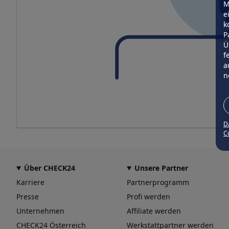
M
e
k
P
Ü
f
a
n
D
Co
Über CHECK24
Unsere Partner
Karriere
Partnerprogramm
Presse
Profi werden
Unternehmen
Affiliate werden
CHECK24 Österreich
Werkstattpartner werden