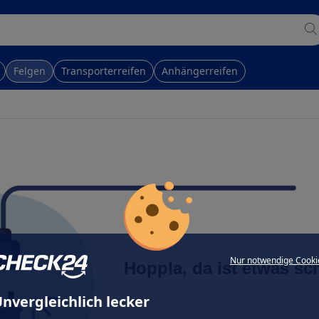
Felgen
Transporterreifen
Anhängerreifen
Nur notwendige Cooki
Hoppla, da ist etwas sc
nvergleichlich lecker