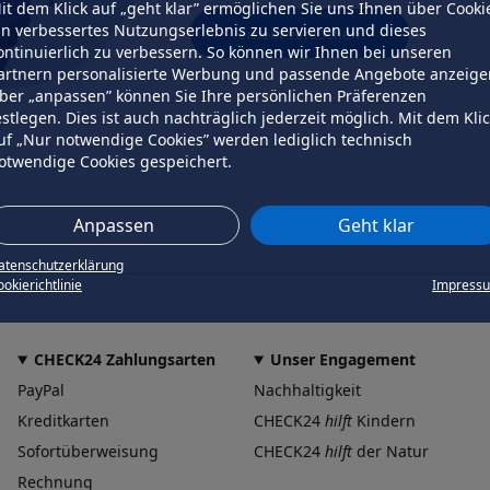
it dem Klick auf „geht klar” ermöglichen Sie uns Ihnen über Cooki
in verbessertes Nutzungserlebnis zu servieren und dieses
erneut versuchen
ontinuierlich zu verbessern. So können wir Ihnen bei unseren
artnern personalisierte Werbung und passende Angebote anzeige
ber „anpassen” können Sie Ihre persönlichen Präferenzen
estlegen. Dies ist auch nachträglich jederzeit möglich. Mit dem Kli
uf „Nur notwendige Cookies” werden lediglich technisch
otwendige Cookies gespeichert.
Anpassen
Geht klar
atenschutzerklärung
okierichtlinie
Impress
CHECK24 Zahlungsarten
Unser Engagement
PayPal
Nachhaltigkeit
Kreditkarten
CHECK24
hilft
Kindern
Sofortüberweisung
CHECK24
hilft
der Natur
Rechnung