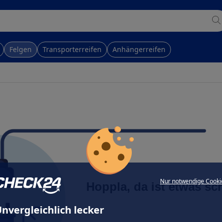
Felgen
Transporterreifen
Anhängerreifen
Nur notwendige Cooki
Hoppla, da ist etwas sc
nvergleichlich lecker