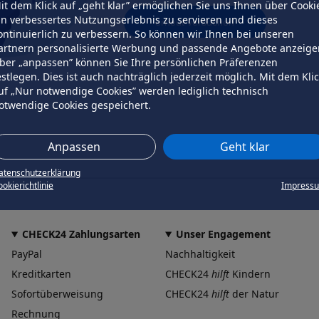
it dem Klick auf „geht klar” ermöglichen Sie uns Ihnen über Cooki
in verbessertes Nutzungserlebnis zu servieren und dieses
erneut versuchen
ontinuierlich zu verbessern. So können wir Ihnen bei unseren
artnern personalisierte Werbung und passende Angebote anzeige
ber „anpassen” können Sie Ihre persönlichen Präferenzen
estlegen. Dies ist auch nachträglich jederzeit möglich. Mit dem Kli
uf „Nur notwendige Cookies” werden lediglich technisch
otwendige Cookies gespeichert.
Anpassen
Geht klar
atenschutzerklärung
okierichtlinie
Impress
CHECK24 Zahlungsarten
Unser Engagement
PayPal
Nachhaltigkeit
Kreditkarten
CHECK24
hilft
Kindern
Sofortüberweisung
CHECK24
hilft
der Natur
Rechnung