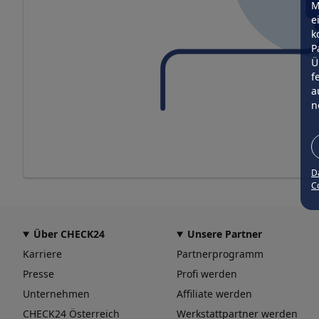
M
e
k
P
Ü
f
a
n
D
Co
Über CHECK24
Unsere Partner
Karriere
Partnerprogramm
Presse
Profi werden
Unternehmen
Affiliate werden
CHECK24 Österreich
Werkstattpartner werden